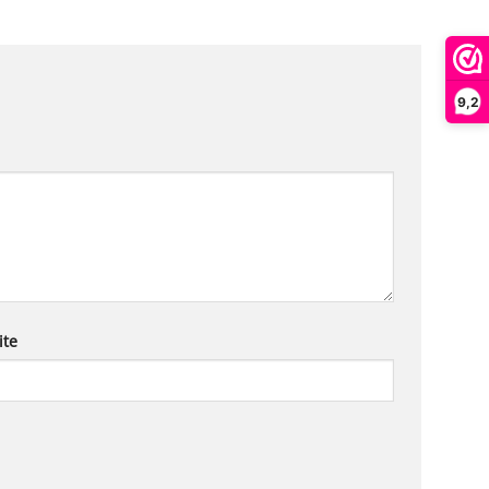
9,2
ite