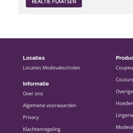
Locaties
Produ
Locaties Modevakscholen
Coupeu
Coutur
Informatie
Overige
Over ons
Hoeden
Algemene voorwaarden
Lingeri
Privacy
Modeva
Klachtenregeling