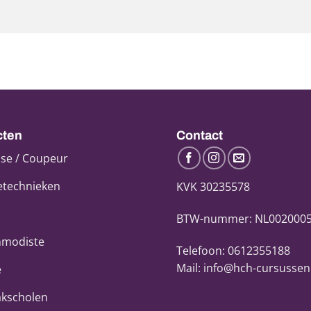
cten
Contact
se / Coupeur
etechnieken
KVK 30235578
BTW-nummer: NL002000
modiste
Telefoon: 0612355188
Mail: info@hch-cursussen
e
kscholen