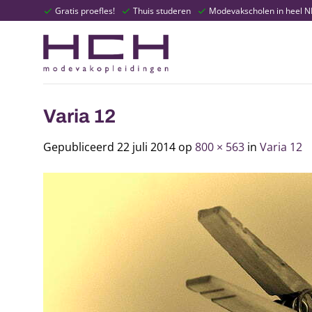
Ga
Gratis proefles!
Thuis studeren
Modevakscholen in heel 
naar
inhoud
Varia 12
Gepubliceerd
22 juli 2014
op
800 × 563
in
Varia 12