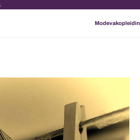
NL
Modevakopleidi