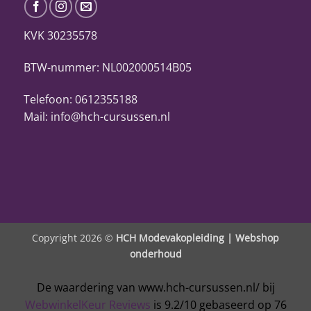
KVK 30235578
BTW-nummer: NL002000514B05
Telefoon: 0612355188
Mail: info@hch-cursussen.nl
Copyright 2026 ©
HCH Modevakopleiding |
Webshop
onderhoud
De waardering van www.hch-cursussen.nl/ bij
WebwinkelKeur Reviews
is 9.2/10 gebaseerd op 76