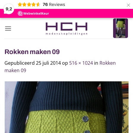
×
76
Reviews
9,2
Ga
naar
inhoud
Rokken maken 09
Gepubliceerd
25 juli 2014
op
516 × 1024
in
Rokken
maken 09