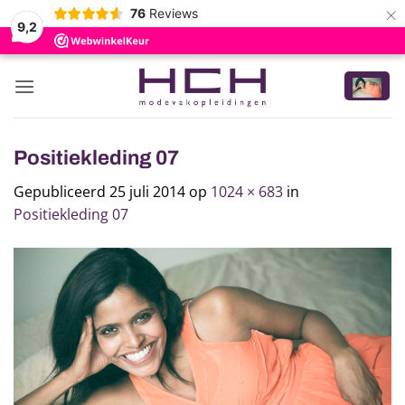
×
76
Reviews
9,2
Ga
naar
inhoud
Positiekleding 07
Gepubliceerd
25 juli 2014
op
1024 × 683
in
Positiekleding 07