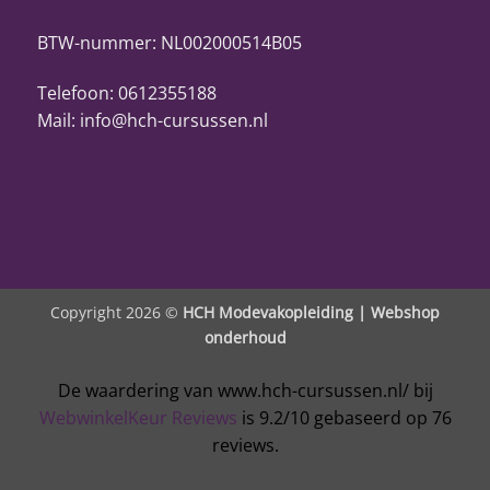
BTW-nummer: NL002000514B05
Telefoon: 0612355188
Mail: info@hch-cursussen.nl
Copyright 2026 ©
HCH Modevakopleiding |
Webshop
onderhoud
De waardering van www.hch-cursussen.nl/ bij
WebwinkelKeur Reviews
is 9.2/10 gebaseerd op 76
reviews.