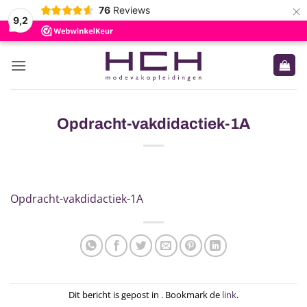
×
76
Reviews
9,2
Ga
naar
inhoud
Opdracht-vakdidactiek-1A
Opdracht-vakdidactiek-1A
Dit bericht is gepost in . Bookmark de
link
.