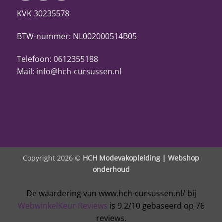
KVK 30235578
BTW-nummer: NL002000514B05
Telefoon: 0612355188
Mail: info@hch-cursussen.nl
Copyright 2026 ©
HCH Modevakopleiding |
Webshop
onderhoud
De waardering van www.hch-cursussen.nl/ bij
WebwinkelKeur Reviews
is 9.2/10 gebaseerd op 76
reviews.