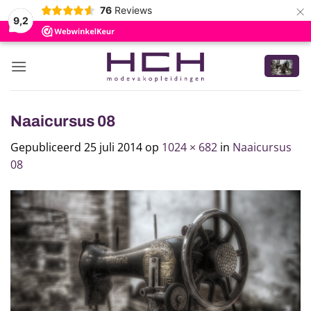
×
76
Reviews
9,2
Ga
naar
inhoud
Naaicursus 08
Gepubliceerd
25 juli 2014
op
1024 × 682
in
Naaicursus
08