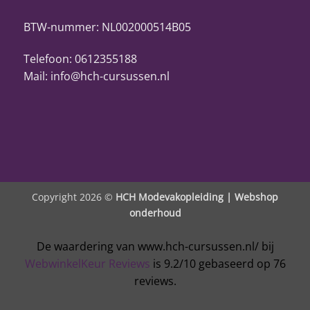
BTW-nummer: NL002000514B05
Telefoon: 0612355188
Mail: info@hch-cursussen.nl
Copyright 2026 ©
HCH Modevakopleiding |
Webshop
onderhoud
De waardering van www.hch-cursussen.nl/ bij
WebwinkelKeur Reviews
is 9.2/10 gebaseerd op 76
reviews.