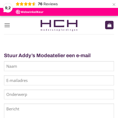
×
76
Reviews
9,2
Ga
naar
inhoud
Stuur Addy’s Modeatelier een e-mail
Naam
E-
mailadres
Onderwerp
Bericht