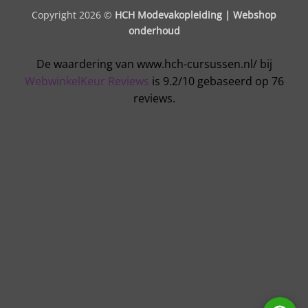
Copyright 2026 ©
HCH Modevakopleiding |
Webshop
onderhoud
De waardering van www.hch-cursussen.nl/ bij
WebwinkelKeur Reviews
is 9.2/10 gebaseerd op 76
reviews.