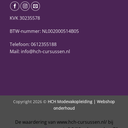
KVK 30235578
BTW-nummer: NL002000514B05
Telefoon: 0612355188
Mail: info@hch-cursussen.nl
Copyright 2026 ©
HCH Modevakopleiding |
Webshop
onderhoud
De waardering van www.hch-cursussen.nl/ bij