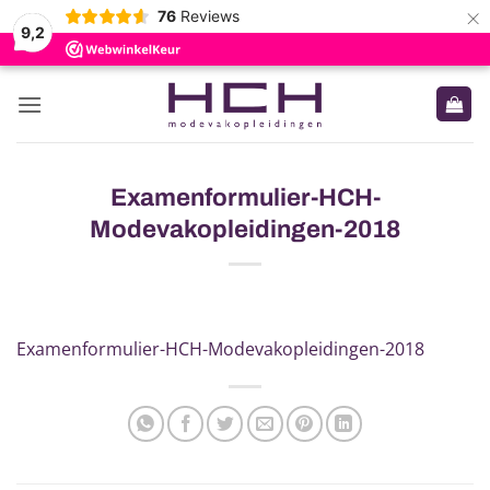
×
76
Reviews
9,2
Ga
naar
inhoud
Examenformulier-HCH-
Modevakopleidingen-2018
Examenformulier-HCH-Modevakopleidingen-2018