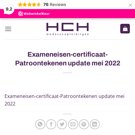
×
76
Reviews
9,2
Ga
naar
inhoud
Exameneisen-certificaat-
Patroontekenen update mei 2022
Exameneisen-certificaat-Patroontekenen update mei
2022