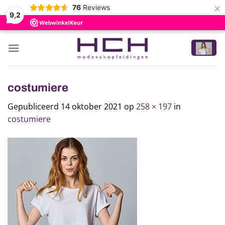
×
76
Reviews
9,2
Ga
naar
inhoud
costumiere
Gepubliceerd
14 oktober 2021
op
258 × 197
in
costumiere