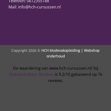
Telefoon: 0612355188
Mail: info@hch-cursussen.nl
Copyright 2026 ©
HCH Modevakopleiding |
Webshop
onderhoud
De waardering van www.hch-cursussen.nl/ bij
WebwinkelKeur Reviews
is 9.2/10 gebaseerd op 76
reviews.