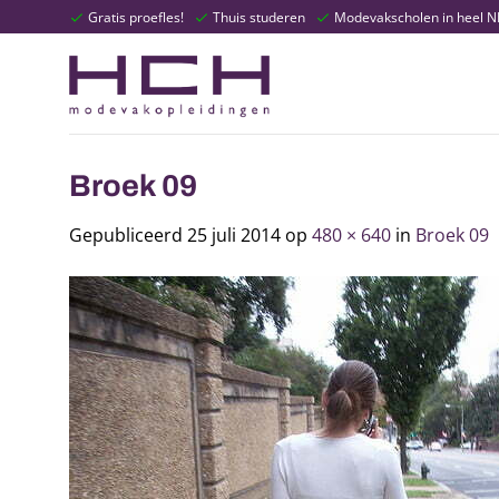
Ga
Gratis proefles!
Thuis studeren
Modevakscholen in heel 
naar
inhoud
Broek 09
Gepubliceerd
25 juli 2014
op
480 × 640
in
Broek 09