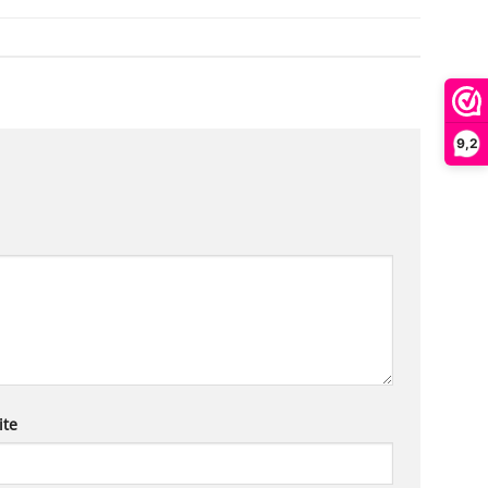
9,2
ite