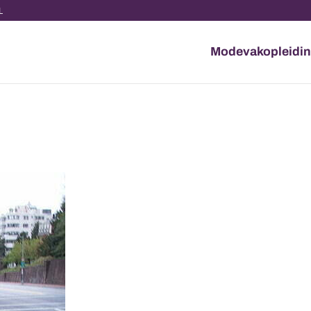
NL
Modevakopleidi