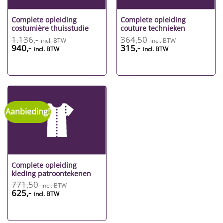
Complete opleiding
Complete opleiding
costumière thuisstudie
couture technieken
1.136,-
364,50
Oorspronkelijke
Huidige
Oorspronkelijke
Huidige
940,-
315,-
prijs
prijs
prijs
prijs
was:
is:
was:
is:
1.136,-.
940,-.
364,50.
315,-.
Aanbieding!
Complete opleiding
kleding patroontekenen
771,50
Oorspronkelijke
Huidige
625,-
prijs
prijs
was:
is:
771,50.
625,-.