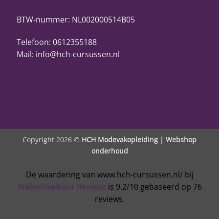
BTW-nummer: NL002000514B05
Telefoon: 0612355188
Mail: info@hch-cursussen.nl
Copyright 2026 ©
HCH Modevakopleiding |
Webshop
onderhoud
De waardering van www.hch-cursussen.nl/ bij
WebwinkelKeur Reviews
is 9.2/10 gebaseerd op 76
reviews.